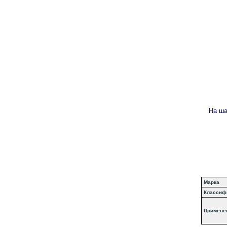
На ша
Марка
Классиф
Примене