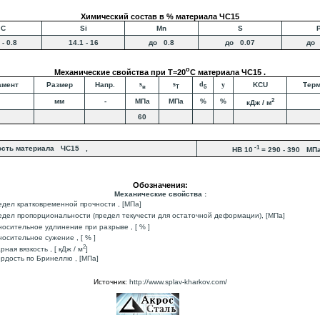
Химический состав в % материала ЧС15
C
Si
Mn
S
 - 0.8
14.1 - 16
до 0.8
до 0.07
до 
o
Механические свойства при Т=20
С материала ЧС15 .
s
s
d
амент
Размер
Напр.
y
KCU
Терм
в
T
5
2
мм
-
МПа
МПа
%
%
кДж / м
60
-1
ость материала ЧС15 ,
HB 10
= 290 - 390 МП
Обозначения:
Механические свойства :
едел кратковременной прочности , [МПа]
едел пропорциональности (предел текучести для остаточной деформации), [МПа]
носительное удлинение при разрыве , [ % ]
носительное сужение , [ % ]
2
арная вязкость , [ кДж / м
]
ердость по Бринеллю , [МПа]
Источник:
http://www.splav-kharkov.com/