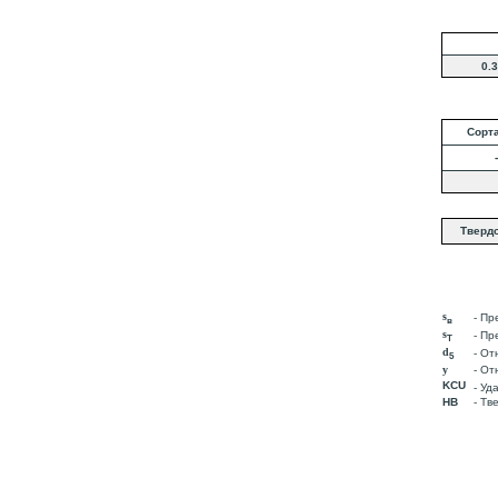
0.3
Сорт
-
Тверд
s
- Пр
в
s
- Пр
T
d
- От
5
y
- От
KCU
- Уд
HB
- Тв