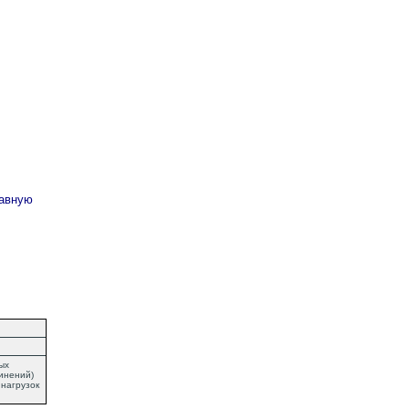
лавную
ых
инений)
 нагрузок