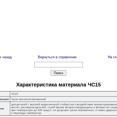
г назад
Вернуться в справочник
На г
Характеристика материала ЧС15
ЧС15
икация
Чугун высоколегированный
для деталей с высокой коррозионной стойкостью к воздействию концентрированн
кислот, растворов щелочей, солей (кроме фтористоводородных и фтористых соед
ние
при температуре до 200 град.С; не допускает резко переменных, а также ударных
и перепада температур