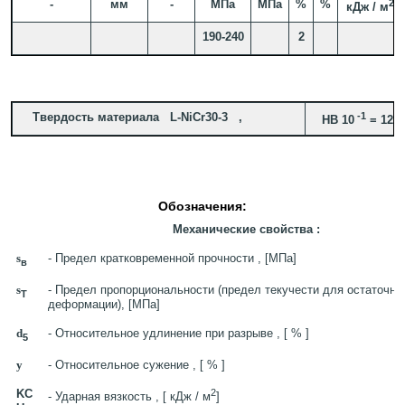
-
мм
-
МПа
МПа
%
%
2
кДж / м
190-240
2
Твердость материала L-NiCr30-3 ,
-1
HB 10
= 120
Обозначения:
Механические свойства :
s
- Предел кратковременной прочности , [МПа]
в
s
- Предел пропорциональности (предел текучести для остаточно
T
деформации), [МПа]
d
- Относительное удлинение при разрыве , [ % ]
5
y
- Относительное сужение , [ % ]
KC
2
- Ударная вязкость , [ кДж / м
]