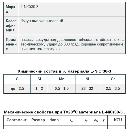
Марк
L-NiCr30-3
а
Класс
Чугун высоконикелевый
ифик
ация
Прим
насосы, сосуды под давлением; обладает стойкостью к нагр
енени
термическому удару до 800 град; хорошее сопротивление ко
е
высоких температурах
Химический состав в % материала L-NiCr30-3
C
Si
Mn
Ni
Cr
до 2.5
1 - 2
0.5 - 1.5
28 - 32
2.5 - 3.5
o
Механические свойства при Т=20
С материала L-NiCr30-3 .
Сортамент
Размер
Напр.
s
s
d
y
KCU
в
T
5