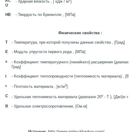
KC
- Ударная вязкость , [ кДж / м
]
U
HB
- Твердость по Бринеллю , [МПа]
Физические свойства :
T
- Температура, при которой получены данные свойства , [Град]
E
- Модуль упругости первого рода , [МПа]
a
- Коэффициент температурного (линейного) расширения (диапазон
Град]
l
- Коэффициент теплопроводности (теплоемкость материала) , [Вт/
r
3
- Плотность материала , [кг/м
]
C
o
- Удельная теплоемкость материала (диапазон 20
- T ), [Дж/(кг·гр
R
- Удельное электросопротивление, [Ом·м]
Источник:
http://www.splav-kharkov.com/