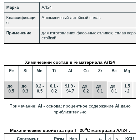
Марка
АЛ24
Классификаци
Алюминиевый литейный сплав
я
Применение
для изготовления фасонных отливок; сплав корроз
стойкий
Химический состав в % материала АЛ24
Fe
Si
Mn
Ti
Al
Cu
Zr
Be
Mg
до
до
0.2 -
0.1 -
91.9 -
до
до
до
1.5
3.
0.5
0.3
0.5
0.2
94.7
0.2
0.1
0.1
- 2
4
Примечание:
Al
- основа; процентное содержание
Al
дано
приблизительно
o
Механические свойства при Т=20
С материала АЛ24 .
Сортамент
Разм
Нап
s
s
d
y
KCU