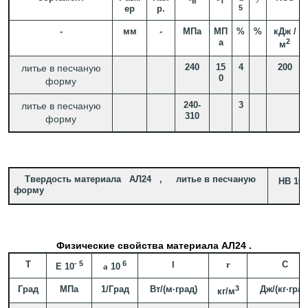
в
T
ер
р.
5
-
мм
-
МПа
МП
%
%
кДж /
а
2
м
240
15
4
200
литье в песчаную
0
форму
240-
3
литье в песчаную
310
форму
Твердость материала АЛ24 , литье в песчаную
-
HB 10
форму
Физические свойства материала АЛ24 .
T
- 5
6
l
r
C
E 10
a
10
Град
МПа
1/Град
Вт/(м·град)
3
Дж/(кг·град
кг/м