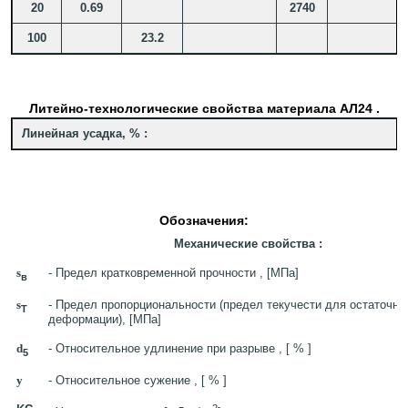
20
0.69
2740
100
23.2
Литейно-технологические свойства материала АЛ24 .
Линейная усадка, % :
Обозначения:
Механические свойства :
s
- Предел кратковременной прочности , [МПа]
в
s
- Предел пропорциональности (предел текучести для остаточно
T
деформации), [МПа]
d
- Относительное удлинение при разрыве , [ % ]
5
y
- Относительное сужение , [ % ]
2