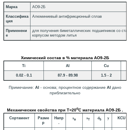
Марка
АО9-2Б
Классифика
Алюминиевый антифрикционный сплав
ция
Применени
для получения биметаллических подшипников со ста
е
корпусом методом литья
Химический состав в % материала АО9-2Б
Ti
Al
Cu
0.02 - 0.1
87.9 - 89.98
1.5 - 2
Примечание:
Al
- основа; процентное содержание
Al
дано
приблизительно
o
Механические свойства при Т=20
С материала АО9-2Б .
Сортамент
Разме
Напр
s
s
d
y
KCU
в
T
5
р
.