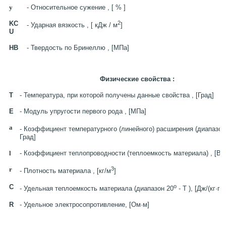
y
- Относительное сужение , [ % ]
KC
2
- Ударная вязкость , [ кДж / м
]
U
HB
- Твердость по Бринеллю , [МПа]
Физические свойства :
T
- Температура, при которой получены данные свойства , [Град]
E
- Модуль упругости первого рода , [МПа]
a
- Коэффициент температурного (линейного) расширения (диапазон
Град]
l
- Коэффициент теплопроводности (теплоемкость материала) , [Вт/
r
3
- Плотность материала , [кг/м
]
C
o
- Удельная теплоемкость материала (диапазон 20
- T ), [Дж/(кг·гр
R
- Удельное электросопротивление, [Ом·м]