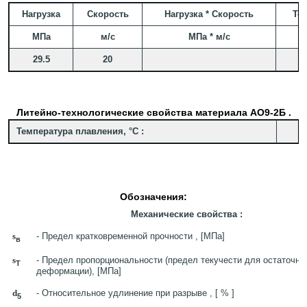
Нагрузка
Скорость
Нагрузка * Скорость
Те
МПа
м/с
МПа * м/с
29.5
20
Литейно-технологические свойства материала АО9-2Б .
Температура плавления, °C :
2
Обозначения:
Механические свойства :
s
- Предел кратковременной прочности , [МПа]
в
s
- Предел пропорциональности (предел текучести для остаточно
T
деформации), [МПа]
d
- Относительное удлинение при разрыве , [ % ]
5