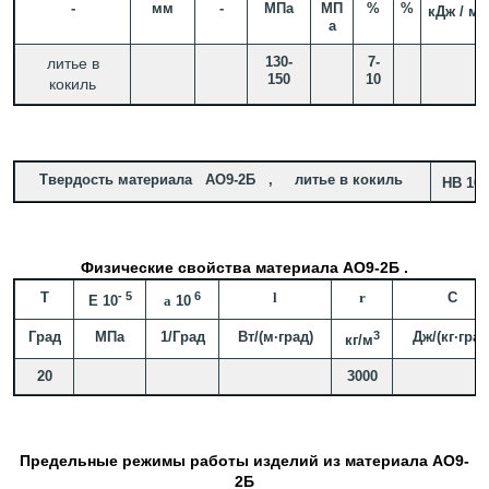
-
мм
-
МПа
МП
%
%
2
кДж / м
а
130-
7-
литье в
150
10
кокиль
Твердость материала АО9-2Б , литье в кокиль
-
HB 10
Физические свойства материала АО9-2Б .
T
- 5
6
l
r
C
E 10
a
10
Град
МПа
1/Град
Вт/(м·град)
3
Дж/(кг·град
кг/м
20
3000
Предельные режимы работы изделий из материала АО9-
2Б