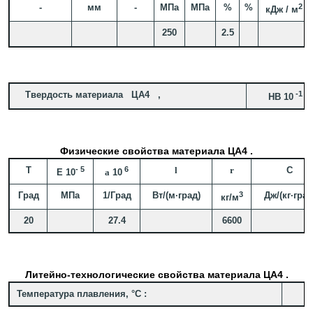
-
мм
-
МПа
МПа
%
%
2
кДж / м
250
2.5
Твердость материала ЦА4 ,
-1
HB 10
=
Физические свойства материала ЦА4 .
T
- 5
6
l
r
C
E 10
a
10
Град
МПа
1/Град
Вт/(м·град)
3
Дж/(кг·град
кг/м
20
27.4
6600
Литейно-технологические свойства материала ЦА4 .
Температура плавления, °C :
3