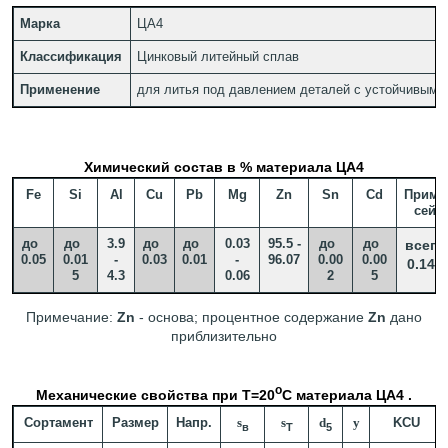
Марка
ЦА4
Классификация
Цинковый литейный сплав
Применение
для литья под давлением деталей с устойчивыми
Химический состав в % материала ЦА4
Fe
Si
Al
Cu
Pb
Mg
Zn
Sn
Cd
Приме
сей
до
до
3.9
до
до
0.03
95.5 -
до
до
всего
0.05
0.01
-
0.03
0.01
-
96.07
0.00
0.00
0.142
5
4.3
0.06
2
5
Примечание:
Zn
- основа; процентное содержание
Zn
дано
приблизительно
o
Механические свойства при Т=20
С материала ЦА4 .
Сортамент
Размер
Напр.
s
s
d
y
KCU
в
T
5