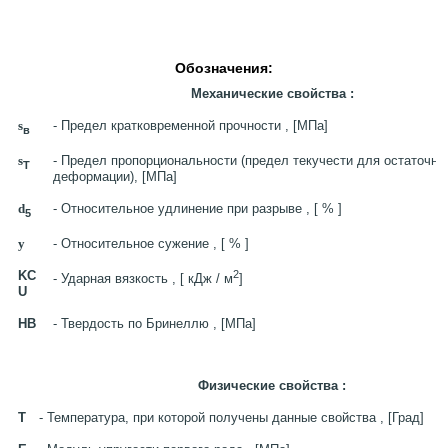
Обозначения:
Механические свойства :
s
- Предел кратковременной прочности , [МПа]
в
s
- Предел пропорциональности (предел текучести для остаточно
T
деформации), [МПа]
d
- Относительное удлинение при разрыве , [ % ]
5
y
- Относительное сужение , [ % ]
KC
2
- Ударная вязкость , [ кДж / м
]
U
HB
- Твердость по Бринеллю , [МПа]
Физические свойства :
T
- Температура, при которой получены данные свойства , [Град]