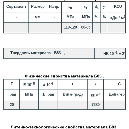
Сортамент
Размер
Напр.
s
s
d
y
KCU
в
T
5
-
мм
-
МПа
МПа
%
%
2
кДж / м
110-120
80-85
Твердость материала Б83 ,
-1
HB 10
= 27 
Физические свойства материала Б83 .
T
- 5
6
l
r
C
E 10
a
10
Град
МПа
1/Град
Вт/(м·град)
3
Дж/(кг·град
кг/м
20
7380
Литейно-технологические свойства материала Б83 .