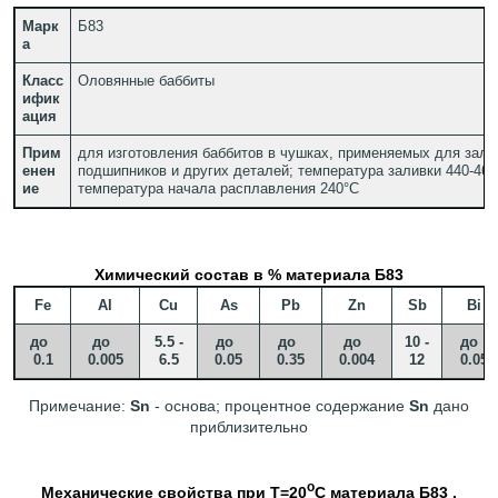
Марк
Б83
а
Класс
Оловянные баббиты
ифик
ация
Прим
для изготовления баббитов в чушках, применяемых для зали
енен
подшипников и других деталей; температура заливки 440-460
ие
температура начала расплавления 240°C
Химический состав в % материала Б83
Fe
Al
Cu
As
Pb
Zn
Sb
Bi
до
до
5.5 -
до
до
до
10 -
до
0.1
0.005
6.5
0.05
0.35
0.004
12
0.05
Примечание:
Sn
- основа; процентное содержание
Sn
дано
приблизительно
o
Механические свойства при Т=20
С материала Б83 .