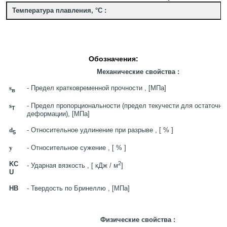
Температура плавления, °C :
Обозначения:
Механические свойства :
s
- Предел кратковременной прочности , [МПа]
в
s
- Предел пропорциональности (предел текучести для остаточно
T
деформации), [МПа]
d
- Относительное удлинение при разрыве , [ % ]
5
y
- Относительное сужение , [ % ]
KC
2
- Ударная вязкость , [ кДж / м
]
U
HB
- Твердость по Бринеллю , [МПа]
Физические свойства :