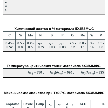
н
и
е
Химический состав в % материала 5Х3В3МФС
C
Si
Mn
Ni
S
P
Cr
Mo
W
V
0.45 -
0.5 -
0.2 -
до
до
до
2.5 -
0.8 -
3 -
1.5 -
0.52
0.8
0.5
0.35
0.03
0.03
3.2
1.1
3.6
1.8
Температура критических точек материала 5Х3В3МФС.
Ac
= 780 , Ac
(Ac
) = 920 , Ar
(Arc
) = 725
1
3
m
3
m
o
Механические свойства при Т=20
С материала 5Х3В3МФС
.
Сортаме
Разме
Напр
s
s
d
y
KCU
Тер
в
T
нт
р
.
5