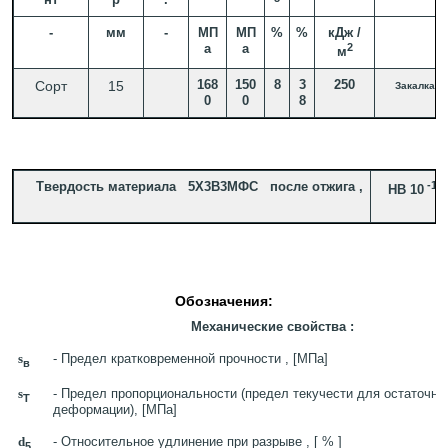
-
мм
-
МП
МП
%
%
кДж /
а
а
2
м
168
150
8
3
250
Сорт
15
Закалка 1
От
0
0
8
Твердость материала 5Х3В3МФС после отжига ,
-1
HB 10
=
М
Обозначения:
Механические свойства :
s
- Предел кратковременной прочности , [МПа]
в
s
- Предел пропорциональности (предел текучести для остаточно
T
деформации), [МПа]
d
- Относительное удлинение при разрыве , [ % ]
5