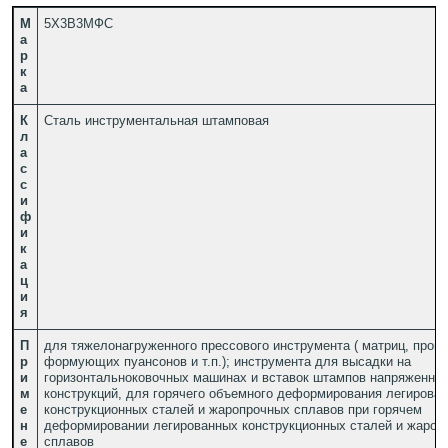
М
5Х3В3МФС
а
р
к
а
К
Сталь инструментальная штамповая
л
а
с
с
и
ф
и
к
а
ц
и
я
П
для тяжелонагруженного прессового инструмента ( матриц, прош
р
формующих пуансонов и т.п.); инструмента для высадки на
и
горизонтальноковочных машинах и вставок штампов напряженны
м
конструкций, для горячего объемного деформирования легирова
е
конструкционных сталей и жаропрочных сплавов при горячем
н
деформировании легированных конструкционных сталей и жароп
е
сплавов