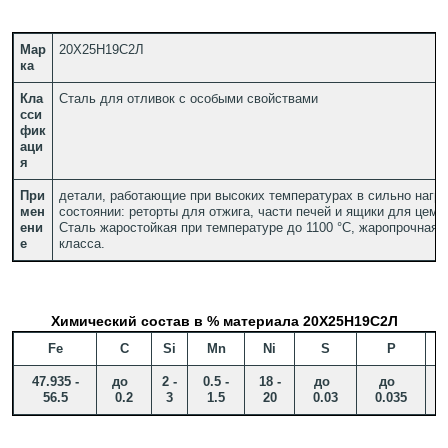
Мар
20Х25Н19С2Л
ка
Кла
Сталь для отливок с особыми свойствами
сси
фик
аци
я
При
детали, работающие при высоких температурах в сильно нагр
мен
состоянии: реторты для отжига, части печей и ящики для цеме
ени
Сталь жаростойкая при температуре до 1100 °С, жаропрочная, 
е
класса.
Химический состав в % материала 20Х25Н19С2Л
Fe
C
Si
Mn
Ni
S
P
47.935 -
до
2 -
0.5 -
18 -
до
до
2
56.5
0.2
3
1.5
20
0.03
0.035