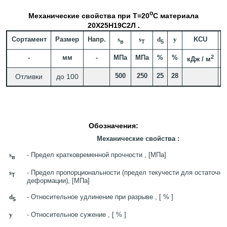
o
Механические свойства при Т=20
С материала
20Х25Н19С2Л .
Сортамент
Размер
Напр.
s
s
d
y
KCU
в
T
5
-
мм
-
МПа
МПа
%
%
2
кДж / м
500
250
25
28
Отливки
до 100
З
Обозначения:
Механические свойства :
s
- Предел кратковременной прочности , [МПа]
в
s
- Предел пропорциональности (предел текучести для остаточно
T
деформации), [МПа]
d
- Относительное удлинение при разрыве , [ % ]
5
y
- Относительное сужение , [ % ]