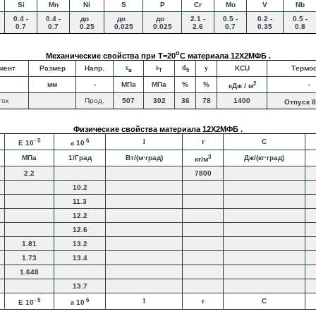
Si
Mn
Ni
S
P
Cr
Mo
V
Nb
0.4 -
0.4 -
до
до
до
2.1 -
0.5 -
0.2 -
0.5 -
0.7
0.7
0.25
0.025
0.025
2.6
0.7
0.35
0.8
o
Механические свойства при Т=20
С материала 12Х2МФБ .
s
s
d
мент
Размер
Напр.
y
KCU
Термоо
в
T
5
2
мм
-
МПа
МПа
%
%
-
кДж / м
ток
Прод.
507
302
36
78
1400
Отпуск 
Физические свойства материала 12Х2МФБ .
- 5
6
l
r
C
E 10
a
10
3
МПа
1/Град
Вт/(м·град)
Дж/(кг·град)
кг/м
2.2
7800
10.2
11.3
12.2
12.6
1.81
13.2
1.73
13.4
1.648
13.7
- 5
6
l
r
C
E 10
a
10