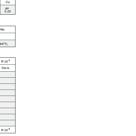
Cu
до
0.25
бр.
o
860
C,
9
R 10
Ом·м
9
R 10