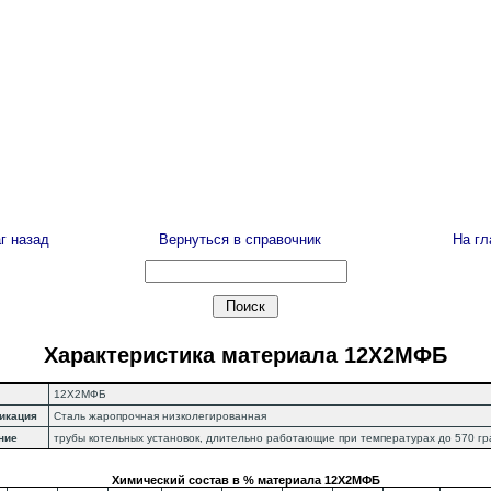
г назад
Вернуться в справочник
На г
Характеристика материала 12Х2МФБ
12Х2МФБ
икация
Сталь жаропрочная низколегированная
ние
трубы котельных установок, длительно работающие при температурах до 570 гр
Химический состав в % материала 12Х2МФБ