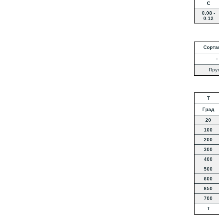
C
0.08 -
0.12
Сорта
-
Пру
T
Град
20
100
200
300
400
500
600
650
700
T