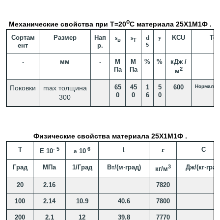
o
Механические свойства при Т=20
С материала 25Х1М1Ф .
Сортам
Размер
Нап
s
s
d
y
KCU
Те
в
T
ент
р.
5
-
мм
-
М
М
%
%
кДж /
Па
Па
2
м
65
45
1
5
600
Нормализ
Поковки
max толщина
0
0
6
0
300
Физические свойства материала 25Х1М1Ф .
T
- 5
6
l
r
C
E 10
a
10
Град
МПа
1/Град
Вт/(м·град)
3
Дж/(кг·град
кг/м
20
2.16
7820
100
2.14
10.9
40.6
7800
200
2.1
12
39.8
7770