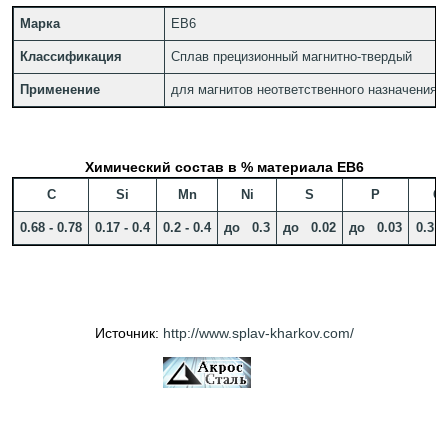
Марка
ЕВ6
Классификация
Сплав прецизионный магнитно-твердый
Применение
для магнитов неответственного назначения
Химический состав в % материала ЕВ6
C
Si
Mn
Ni
S
P
Cr
0.68 - 0.78
0.17 - 0.4
0.2 - 0.4
до 0.3
до 0.02
до 0.03
0.3 - 
Источник:
http://www.splav-kharkov.com/