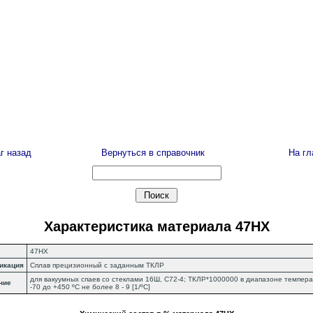
г назад
Вернуться в справочник
На г
Характеристика материала 47НХ
47НХ
икация
Сплав прецизионный с заданным ТКЛР
для вакуумных спаев со стеклами 16Ш, С72-4; ТКЛР*1000000 в диапазоне темпера
ние
-70 до +450 ºC не более 8 - 9 [1/ºC]