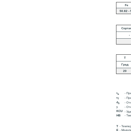
Fe
50.82 - 
Сорта
-
T
Град
20
s
- Пр
в
s
- Пр
T
d
- От
5
y
- От
KCU
- Уд
HB
- Тв
T
- Темпе
E
- Модул