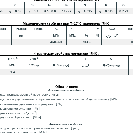
Химический состав в % материала 47НХ
C
Si
Mn
Ni
S
P
Cr
53
до 0.05
до 0.3
0.3 - 0.6
46 - 47
до 0.015
до 0.015
0.7 - 1
o
Механические свойства при Т=20
С материала 47НХ .
s
s
d
мент
Размер
Напр.
y
KCU
Тер
в
T
5
2
мм
-
МПа
МПа
%
%
кДж / м
450-550
20-25
О
Физические свойства материала 47НХ .
- 5
6
l
r
C
E 10
a
10
3
МПа
1/Град
Вт/(м·град)
Дж/(кг·град)
кг/м
1.4
Обозначения:
Механические свойства :
едел кратковременной прочности , [МПа]
едел пропорциональности (предел текучести для остаточной деформации), [МПа]
носительное удлинение при разрыве , [ % ]
носительное сужение , [ % ]
2
арная вязкость , [ кДж / м
]
ердость по Бринеллю , [МПа]
Физические свойства :
ратура, при которой получены данные свойства , [Град]
ь упругости первого рода , [МПа]