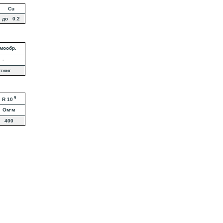
Cu
до 0.2
мообр.
-
тжиг
9
R 10
Ом·м
400