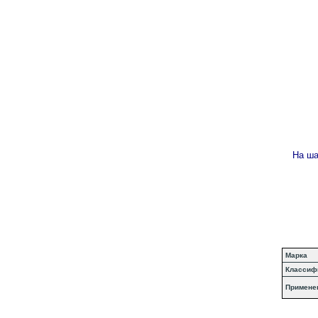
На ша
Марка
Классиф
Примене