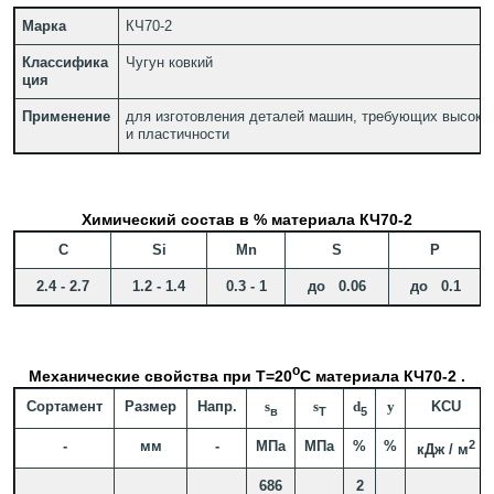
Марка
КЧ70-2
Классифика
Чугун ковкий
ция
Применение
для изготовления деталей машин, требующих высоко
и пластичности
Химический состав в % материала КЧ70-2
C
Si
Mn
S
P
2.4 - 2.7
1.2 - 1.4
0.3 - 1
до 0.06
до 0.1
o
Механические свойства при Т=20
С материала КЧ70-2 .
Сортамент
Размер
Напр.
s
s
d
y
KCU
в
T
5
-
мм
-
МПа
МПа
%
%
2
кДж / м
686
2