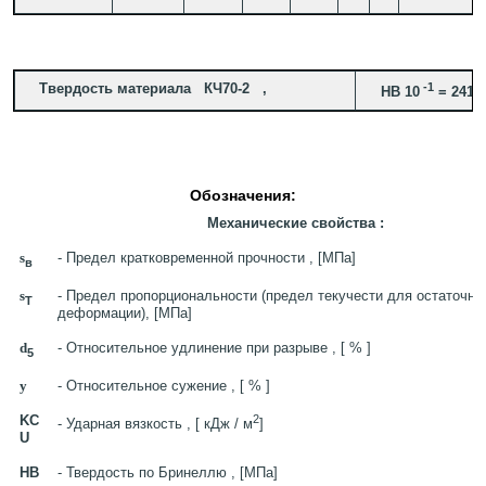
Твердость материала КЧ70-2 ,
-1
HB 10
= 241 
Обозначения:
Механические свойства :
s
- Предел кратковременной прочности , [МПа]
в
s
- Предел пропорциональности (предел текучести для остаточно
T
деформации), [МПа]
d
- Относительное удлинение при разрыве , [ % ]
5
y
- Относительное сужение , [ % ]
KC
2
- Ударная вязкость , [ кДж / м
]
U
HB
- Твердость по Бринеллю , [МПа]