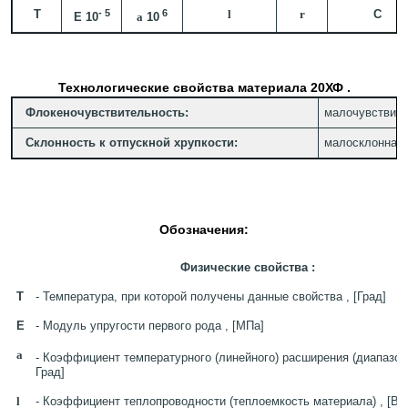
T
- 5
6
l
r
C
E 10
a
10
Технологические свойства материала 20ХФ .
Флокеночувствительность:
малочувствите
Склонность к отпускной хрупкости:
малосклонна.
Обозначения:
Физические свойства :
T
- Температура, при которой получены данные свойства , [Град]
E
- Модуль упругости первого рода , [МПа]
a
- Коэффициент температурного (линейного) расширения (диапазон
Град]
l
- Коэффициент теплопроводности (теплоемкость материала) , [Вт/