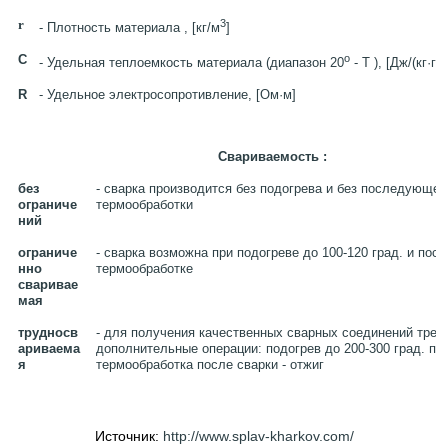
r
3
- Плотность материала , [кг/м
]
C
o
- Удельная теплоемкость материала (диапазон 20
- T ), [Дж/(кг·гр
R
- Удельное электросопротивление, [Ом·м]
Свариваемость :
без
- сварка производится без подогрева и без последующей
ограниче
термообработки
ний
ограниче
- сварка возможна при подогреве до 100-120 град. и по
нно
термообработке
сваривае
мая
трудносв
- для получения качественных сварных соединений треб
ариваема
дополнительные операции: подогрев до 200-300 град. при
я
термообработка после сварки - отжиг
Источник:
http://www.splav-kharkov.com/