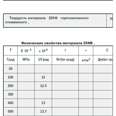
Твердость материала 20ХФ горячекатанного
HB 
отожженного ,
Физические свойства материала 20ХФ .
T
- 5
6
l
r
C
E 10
a
10
Град
МПа
1/Град
Вт/(м·град)
3
Дж/(кг·град
кг/м
20
100
12
200
12.5
300
400
13
500
13.7