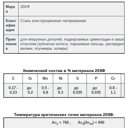
Марк
20ХФ
а
Класс
Сталь конструкционная легированная
ифик
ация
Прим
для некрупных деталей, подвергаемых цементации и закалке
енени
отпуском (зубчатые колеса, поршневые пальцы, распредели
е
валики, плунжеры, копиры)
Химический состав в % материала 20ХФ
C
Si
Mn
Ni
S
P
Cr
0.17 -
до
0.5 -
до
до
до
0.8 -
0
0.23
0.2
0.8
0.3
0.035
0.035
1.1
0
Температура критических точек материала 20ХФ.
Ac
= 768 , Ac
(Ac
) = 840
1
3
m