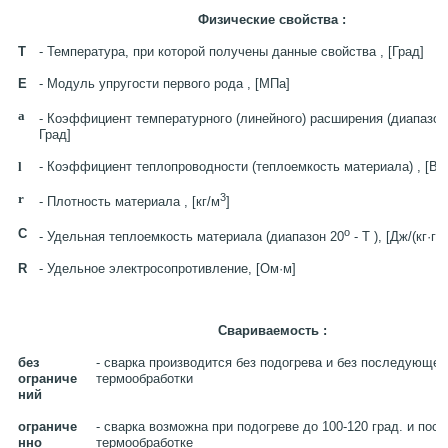
Физические свойства :
T
- Температура, при которой получены данные свойства , [Град]
E
- Модуль упругости первого рода , [МПа]
a
- Коэффициент температурного (линейного) расширения (диапазон
Град]
l
- Коэффициент теплопроводности (теплоемкость материала) , [Вт/
r
3
- Плотность материала , [кг/м
]
C
o
- Удельная теплоемкость материала (диапазон 20
- T ), [Дж/(кг·гр
R
- Удельное электросопротивление, [Ом·м]
Свариваемость :
без
- сварка производится без подогрева и без последующей
ограниче
термообработки
ний
ограниче
- сварка возможна при подогреве до 100-120 град. и по
нно
термообработке