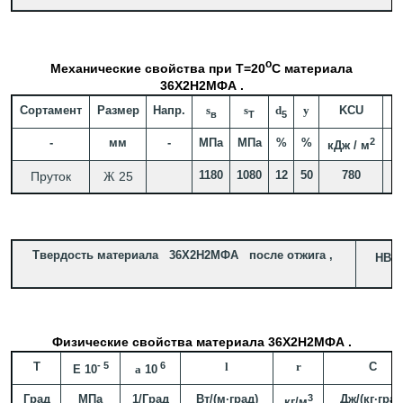
o
Механические свойства при Т=20
С материала
36Х2Н2МФА .
Сортамент
Размер
Напр.
s
s
d
y
KCU
в
T
5
-
мм
-
МПа
МПа
%
%
2
кДж / м
1180
1080
12
50
780
За
Пруток
25
Ж
Твердость материала 36Х2Н2МФА после отжига ,
HB 1
Физические свойства материала 36Х2Н2МФА .
T
- 5
6
l
r
C
E 10
a
10
Град
МПа
1/Град
Вт/(м·град)
3
Дж/(кг·град
кг/м