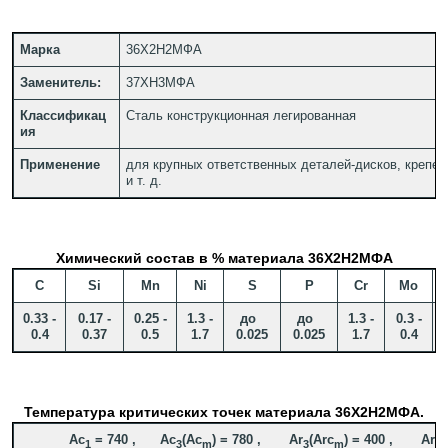
Марка
36Х2Н2МФА
Заменитель:
37ХН3МФА
Классификац
Сталь конструкционная легированная
ия
Применение
для крупных ответственных деталей-дисков, крепе
и т. д.
Химический состав в % материала 36Х2Н2МФА
C
Si
Mn
Ni
S
P
Cr
Mo
0.33 -
0.17 -
0.25 -
1.3 -
до
до
1.3 -
0.3 -
0.4
0.37
0.5
1.7
0.025
0.025
1.7
0.4
Температура критических точек материала 36Х2Н2МФА.
Ac
= 740 , Ac
(Ac
) = 780 , Ar
(Arc
) = 400 , Ar
=
1
3
m
3
m
1