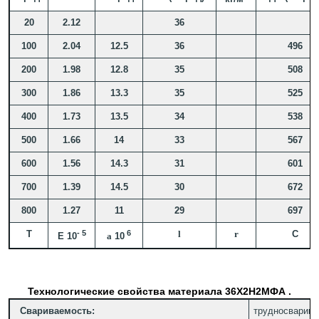
20
2.12
36
100
2.04
12.5
36
496
200
1.98
12.8
35
508
300
1.86
13.3
35
525
400
1.73
13.5
34
538
500
1.66
14
33
567
600
1.56
14.3
31
601
700
1.39
14.5
30
672
800
1.27
11
29
697
T
- 5
6
l
r
C
E 10
a
10
Технологические свойства материала 36Х2Н2МФА .
Свариваемость:
трудносварива