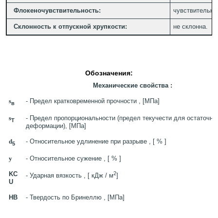
Флокеночувствительность:
чувствительна
Склонность к отпускной хрупкости:
не склонна.
Обозначения:
Механические свойства :
s
- Предел кратковременной прочности , [МПа]
в
s
- Предел пропорциональности (предел текучести для остаточно
T
деформации), [МПа]
d
- Относительное удлинение при разрыве , [ % ]
5
y
- Относительное сужение , [ % ]
KC
2
- Ударная вязкость , [ кДж / м
]
U
HB
- Твердость по Бринеллю , [МПа]