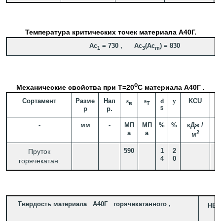
Температура критических точек материала А40Г.
Ac
= 730 , Ac
(Ac
) = 830
1
3
m
o
Механические свойства при Т=20
С материала А40Г .
Сортамент
Разме
Нап
s
s
d
y
KCU
в
T
р
р.
5
-
мм
-
МП
МП
%
%
кДж /
а
а
2
м
590
1
2
Пруток
4
0
горячекатан.
Твердость материала А40Г горячекатанного ,
HB 