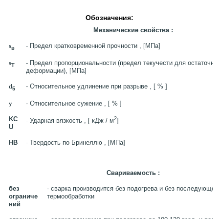
Обозначения:
Механические свойства :
s
- Предел кратковременной прочности , [МПа]
в
s
- Предел пропорциональности (предел текучести для остаточно
T
деформации), [МПа]
d
- Относительное удлинение при разрыве , [ % ]
5
y
- Относительное сужение , [ % ]
KC
2
- Ударная вязкость , [ кДж / м
]
U
HB
- Твердость по Бринеллю , [МПа]
Свариваемость :
без
- сварка производится без подогрева и без последующей
ограниче
термообработки
ний