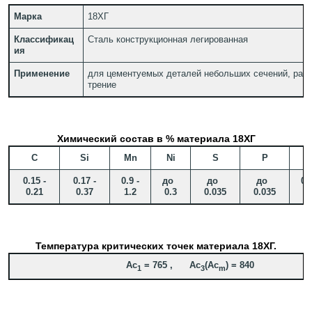
Марка
18ХГ
Классификац
Сталь конструкционная легированная
ия
Применение
для цементуемых деталей небольших сечений, раб
трение
Химический состав в % материала 18ХГ
C
Si
Mn
Ni
S
P
C
0.15 -
0.17 -
0.9 -
до
до
до
0.9
0.21
0.37
1.2
0.3
0.035
0.035
1.
Температура критических точек материала 18ХГ.
Ac
= 765 , Ac
(Ac
) = 840
1
3
m