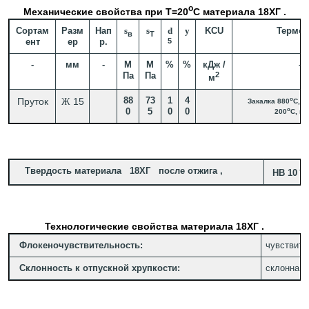
o
Механические свойства при Т=20
С материала 18ХГ .
Сортам
Разм
Нап
s
s
d
y
KCU
Термоо
в
T
ент
ер
р.
5
-
мм
-
М
М
%
%
кДж /
-
Па
Па
2
м
88
73
1
4
o
Пруток
15
Ж
Закалка 880
C, м
o
0
5
0
0
200
C, во
Твердость материала 18ХГ после отжига ,
-1
HB 10
Технологические свойства материала 18ХГ .
Флокеночувствительность:
чувствите
Склонность к отпускной хрупкости:
склонна.