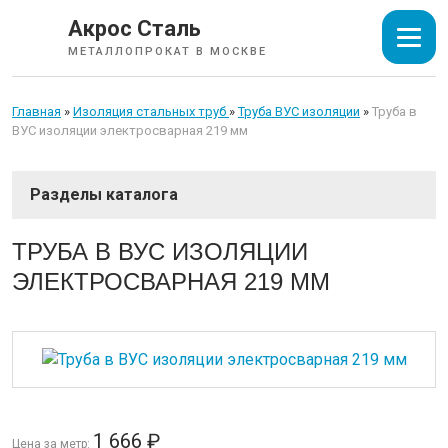
Акрос Сталь
МЕТАЛЛОПРОКАТ В МОСКВЕ
Главная
»
Изоляция стальных труб
»
Труба ВУС изоляции
»
Труба в
ВУС изоляции электросварная 219 мм
СОРТОВОЙ ПРОКАТ
ТРУБА В ВУС ИЗОЛЯЦИИ
ЭЛЕКТРОСВАРНАЯ 219 ММ
ТРУБЫ
ИЗОЛЯЦИЯ СТАЛЬНЫХ ТРУБ
Труба ВУС изоляции
Трубы стальная с ЦПИ, ЦПП
1 666
₽
Цена за метр:
Отводы стальные с ЦПП