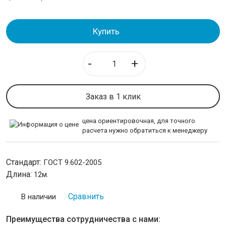
Трубы в ППУ изоляции (в полиуритановой оболочке)
Купить
ЛИСТОВОЙ ПРОКАТ
-
+
ТРУБОПРОВОДНАЯ АРМАТУРА
НЕРЖАВЕЙКА
Заказ в 1 клик
КАЛИБРОВАННАЯ СТАЛЬ
цена ориентировочная, для точного
расчета нужно обратиться к менеджеру
СЕТКА
Стандарт:
ГОСТ 9.602-2005
ИНСТРУМЕНТАЛЬНАЯ СТАЛЬ
Длина:
12м.
ПРОВОЛОКА
Сравнить
В наличии
ЛЕНТА
Преимущества сотрудничества с нами: