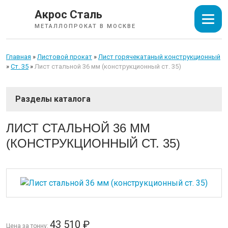
Акрос Сталь
МЕТАЛЛОПРОКАТ В МОСКВЕ
Главная
»
Листовой прокат
»
Лист горячекатаный конструкционный
»
Ст. 35
»
Лист стальной 36 мм (конструкционный ст. 35)
СОРТОВОЙ ПРОКАТ
ЛИСТ СТАЛЬНОЙ 36 ММ
(КОНСТРУКЦИОННЫЙ СТ. 35)
ТРУБЫ
ИЗОЛЯЦИЯ СТАЛЬНЫХ ТРУБ
ЛИСТОВОЙ ПРОКАТ
43 510
₽
Лист горячекатаный
Цена за тонну: