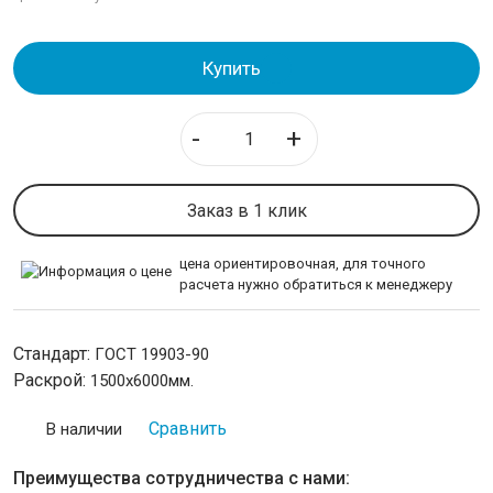
Лист горячекатаный низколегированный
Лист горячекатаный конструкционный
Купить
Лист стальной оцинкованный
Лист холоднокатаный
-
+
Профнастил оцинкованный
Профнастил окрашенный
Лист просечно вытяжной ПВЛ
Заказ в 1 клик
Лист стальной рифленый
цена ориентировочная, для точного
расчета нужно обратиться к менеджеру
ТРУБОПРОВОДНАЯ АРМАТУРА
НЕРЖАВЕЙКА
Стандарт:
ГОСТ 19903-90
Раскрой:
1500х6000мм.
КАЛИБРОВАННАЯ СТАЛЬ
Сравнить
В наличии
СЕТКА
Преимущества сотрудничества с нами: