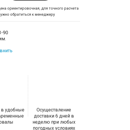
цена ориентировочная, для точного расчета
нужно обратиться к менеджеру
3-90
мм.
внить
 в удобные
Осуществление
 временные
доставки 6 дней в
ервалы
неделю при любых
погодных условиях