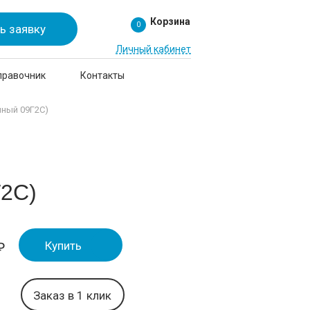
Корзина
0
ь заявку
Личный кабинет
правочник
Контакты
нный 09Г2С)
2С)
Купить
₽
Заказ в 1 клик