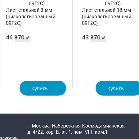
Лист стальной 3 мм
Лист стальной 18 мм
(низколегированный
(низколегированный
09Г2С)
09Г2С)
46 870
43 870
₽
₽
Купить
Купить
г. Москва, Набережная Космодамианская,
д. 4/22, кор. Б, эт. 1, пом. VIII, ком.1
ллургии