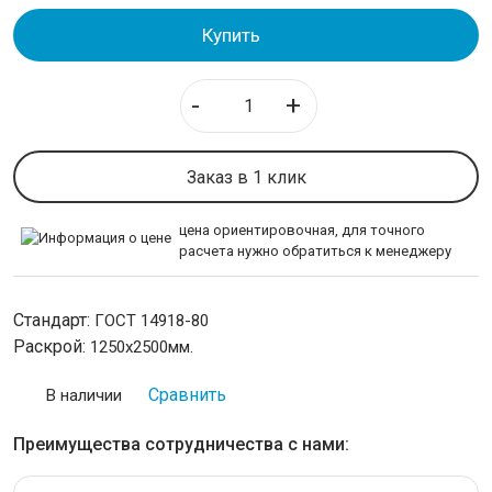
Лист горячекатаный низколегированный
Купить
Лист горячекатаный конструкционный
Лист стальной оцинкованный
-
+
Лист холоднокатаный
Профнастил оцинкованный
Заказ в 1 клик
Профнастил окрашенный
Лист просечно вытяжной ПВЛ
цена ориентировочная, для точного
Лист стальной рифленый
расчета нужно обратиться к менеджеру
ТРУБОПРОВОДНАЯ АРМАТУРА
Стандарт:
ГОСТ 14918-80
Раскрой:
1250х2500мм.
НЕРЖАВЕЙКА
Сравнить
В наличии
КАЛИБРОВАННАЯ СТАЛЬ
Преимущества сотрудничества с нами:
СЕТКА