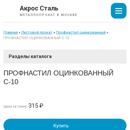
Акрос Сталь
МЕТАЛЛОПРОКАТ В МОСКВЕ
Главная
»
Листовой прокат
»
Профнастил оцинкованный
»
ПРОФНАСТИЛ ОЦИНКОВАННЫЙ С-10
СОРТОВОЙ ПРОКАТ
ПРОФНАСТИЛ ОЦИНКОВАННЫЙ
С-10
ТРУБЫ
ИЗОЛЯЦИЯ СТАЛЬНЫХ ТРУБ
315
₽
Цена за тонну:
ЛИСТОВОЙ ПРОКАТ
Купить
Лист горячекатаный