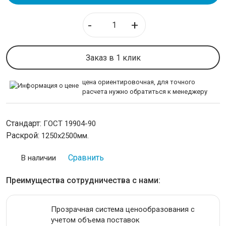
Лист горячекатаный низколегированный
-
+
Лист горячекатаный конструкционный
Лист стальной оцинкованный
Лист холоднокатаный
Заказ в 1 клик
Профнастил оцинкованный
Профнастил окрашенный
цена ориентировочная, для точного
расчета нужно обратиться к менеджеру
Лист просечно вытяжной ПВЛ
Лист стальной рифленый
Стандарт:
ГОСТ 19904-90
ТРУБОПРОВОДНАЯ АРМАТУРА
Раскрой:
1250х2500мм.
Сравнить
В наличии
НЕРЖАВЕЙКА
Преимущества сотрудничества с нами:
КАЛИБРОВАННАЯ СТАЛЬ
Прозрачная система ценообразования с
СЕТКА
учетом объема поставок