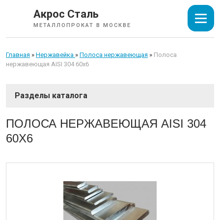
Акрос Сталь
МЕТАЛЛОПРОКАТ В МОСКВЕ
Главная
»
Нержавейка
»
Полоса нержавеющая
»
Полоса
нержавеющая AISI 304 60х6
СОРТОВОЙ ПРОКАТ
ПОЛОСА НЕРЖАВЕЮЩАЯ AISI 304
60Х6
ТРУБЫ
ИЗОЛЯЦИЯ СТАЛЬНЫХ ТРУБ
ЛИСТОВОЙ ПРОКАТ
ТРУБОПРОВОДНАЯ АРМАТУРА