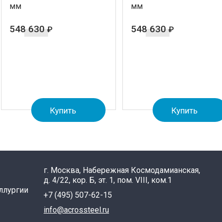
мм
мм
548 630
548 630
₽
₽
Купить
Купить
г. Москва, Набережная Космодамианская,
д. 4/22, кор. Б, эт. 1, пом. VIII, ком.1
ллургии
+7 (495) 507-62-15
info@acrossteel.ru