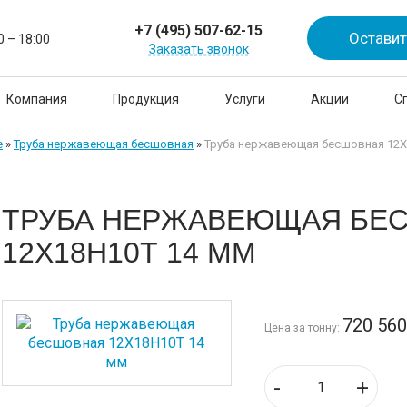
+7 (495) 507-62-15
Оставит
0 – 18:00
Заказать звонок
Компания
Продукция
Услуги
Акции
С
е
»
Труба нержавеющая бесшовная
»
Труба нержавеющая бесшовная 12Х
ТРУБА НЕРЖАВЕЮЩАЯ БЕ
12Х18Н10Т 14 ММ
720 56
Цена за тонну:
-
+