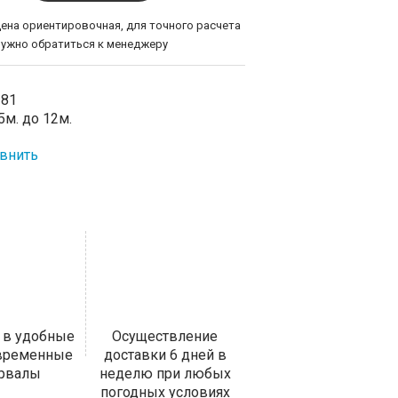
цена ориентировочная, для точного расчета
нужно обратиться к менеджеру
-81
м. до 12м.
внить
 в удобные
Осуществление
 временные
доставки 6 дней в
ервалы
неделю при любых
погодных условиях