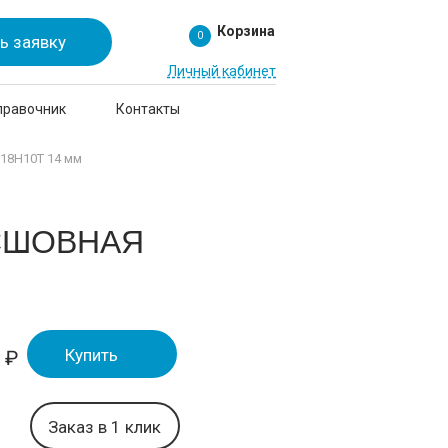
Корзина
0
ь заявку
Личный кабинет
правочник
Контакты
18Н10Т 14 мм
СШОВНАЯ
Купить
0
₽
Заказ в 1 клик