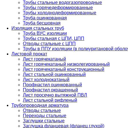
Трубы стальные водогазопроводные
Трубы горячедеформированные
Трубы холоднодеформированные
Труба оцинкованная
Труба бесшовная
Изоляция стальных труб
Труба ВУС изоляции
Трубы стальная с ЦПИ, ЦПП
Отводы стальные с ЦПП
Трубы в ППУ изоляции (в полиуритановой оболо
Листовой прокат
Лист горячекатаный
Лист горячекатаный низколегированный
Лист горячекатаный конструкционный
Лист стальной оцинкованный
Лист холоднокатаный
Профнастил оцинкованный
Профнастил окрашенный
Лист просечно вытяжной ПВЛ
Лист стальной рифленый
Трубопроводная арматура
Отводы стальные
Переходы стальные
Заглушки стальные
Заглушка фланцевая (фланец глухой)