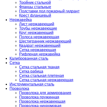
Тройник стальной
Фланцы стальные
Подставки под пожарный гидрант
Крест фланцевый
Нержавейка
Лист нержавеющий
Трубы нержавеющие
Круг нержавеющий
Полоса нержавеющая
Шестигранник нержавеющий
Квадрат нержавеющий
Сетка нержавеющая
Рифленая нержавейка
Калиброванная сталь
Сетка
Cетка стальная тканая
Сетка рабица
Сетка стальная плетеная
Сетка стальная нержавеющая
Инструментальная сталь
Проволока
Проволока для армирования
Проволока пружинная
Проволока нержавеющая
Проволока нихромовая