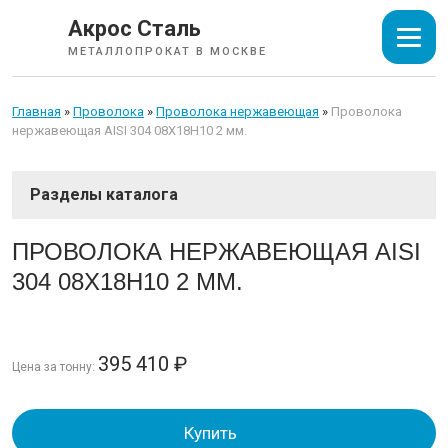
Акрос Сталь
МЕТАЛЛОПРОКАТ В МОСКВЕ
Главная
»
Проволока
»
Проволока нержавеющая
»
Проволока
нержавеющая AISI 304 08Х18Н10 2 мм.
СОРТОВОЙ ПРОКАТ
ПРОВОЛОКА НЕРЖАВЕЮЩАЯ AISI
304 08Х18Н10 2 ММ.
ТРУБЫ
ИЗОЛЯЦИЯ СТАЛЬНЫХ ТРУБ
395 410
₽
Цена за тонну:
ЛИСТОВОЙ ПРОКАТ
Купить
ТРУБОПРОВОДНАЯ АРМАТУРА