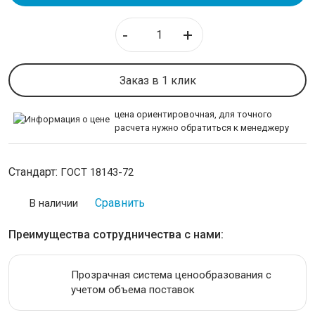
-
+
НЕРЖАВЕЙКА
КАЛИБРОВАННАЯ СТАЛЬ
Заказ в 1 клик
СЕТКА
цена ориентировочная, для точного
расчета нужно обратиться к менеджеру
ИНСТРУМЕНТАЛЬНАЯ СТАЛЬ
Стандарт:
ГОСТ 18143-72
ПРОВОЛОКА
Сравнить
В наличии
Проволока для армирования
Проволока пружинная
Преимущества сотрудничества с нами:
Проволока нержавеющая
Проволока нихромовая
Прозрачная система ценообразования с
учетом объема поставок
ЛЕНТА