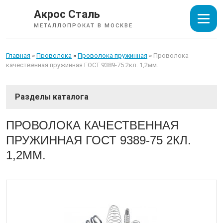
Акрос Сталь
МЕТАЛЛОПРОКАТ В МОСКВЕ
Главная
»
Проволока
»
Проволока пружинная
»
Проволока
качественная пружинная ГОСТ 9389-75 2кл. 1,2мм.
СОРТОВОЙ ПРОКАТ
ПРОВОЛОКА КАЧЕСТВЕННАЯ
ПРУЖИННАЯ ГОСТ 9389-75 2КЛ.
ТРУБЫ
1,2ММ.
ИЗОЛЯЦИЯ СТАЛЬНЫХ ТРУБ
ЛИСТОВОЙ ПРОКАТ
ТРУБОПРОВОДНАЯ АРМАТУРА