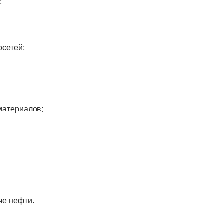
;
сетей;
материалов;
че нефти.