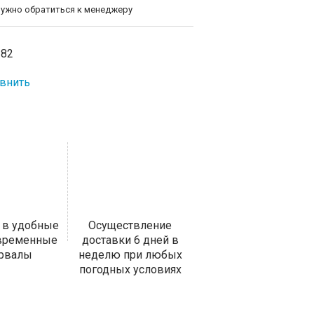
нужно обратиться к менеджеру
-82
внить
 в удобные
Осуществление
 временные
доставки 6 дней в
ервалы
неделю при любых
погодных условиях