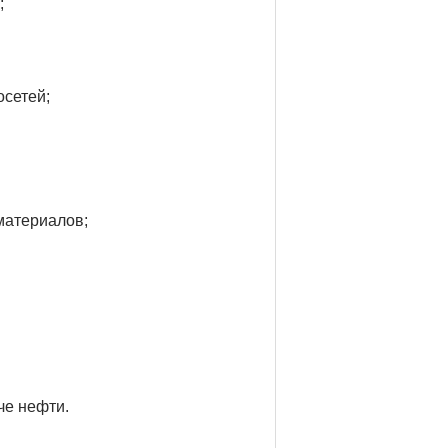
;
сетей;
материалов;
че нефти.