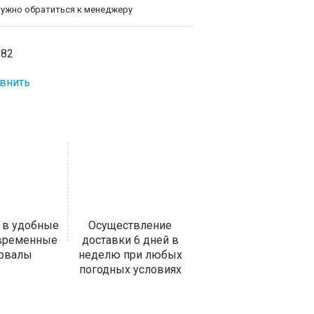
нужно обратиться к менеджеру
-82
внить
 в удобные
Осуществление
 временные
доставки 6 дней в
ервалы
неделю при любых
погодных условиях