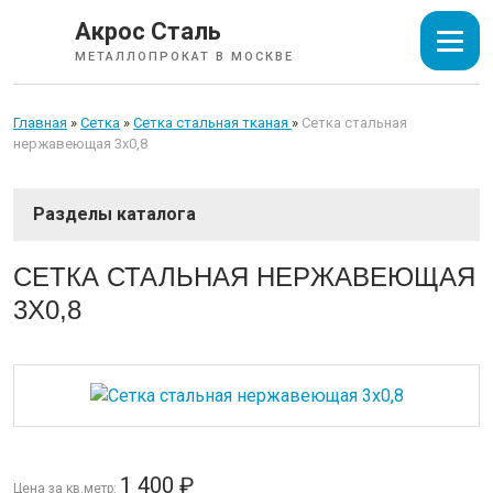
Акрос Сталь
МЕТАЛЛОПРОКАТ В МОСКВЕ
Главная
»
Сетка
»
Cетка стальная тканая
»
Cетка стальная
нержавеющая 3х0,8
СОРТОВОЙ ПРОКАТ
CЕТКА СТАЛЬНАЯ НЕРЖАВЕЮЩАЯ
3Х0,8
ТРУБЫ
ИЗОЛЯЦИЯ СТАЛЬНЫХ ТРУБ
ЛИСТОВОЙ ПРОКАТ
1 400
₽
Цена за кв.метр:
ТРУБОПРОВОДНАЯ АРМАТУРА