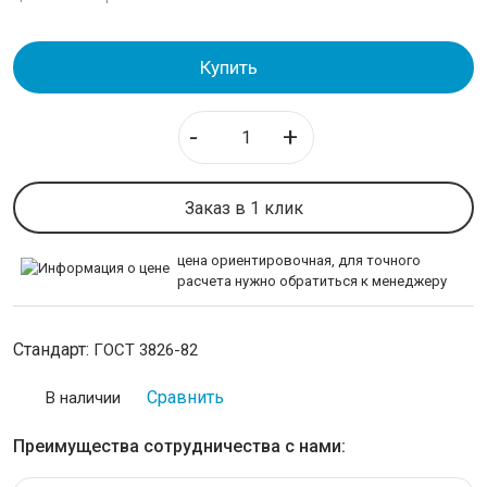
НЕРЖАВЕЙКА
Купить
КАЛИБРОВАННАЯ СТАЛЬ
-
+
СЕТКА
Заказ в 1 клик
Cетка стальная тканая
Сетка рабица
цена ориентировочная, для точного
Сетка стальная плетеная
расчета нужно обратиться к менеджеру
Сетка стальная нержавеющая
Стандарт:
ГОСТ 3826-82
ИНСТРУМЕНТАЛЬНАЯ СТАЛЬ
Сравнить
В наличии
ПРОВОЛОКА
Преимущества сотрудничества с нами:
ЛЕНТА