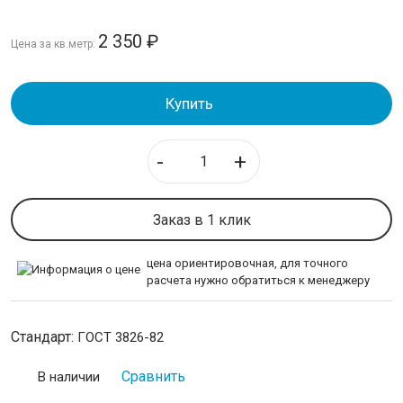
2 350
₽
НЕРЖАВЕЙКА
Цена за кв.метр:
КАЛИБРОВАННАЯ СТАЛЬ
Купить
СЕТКА
-
+
Cетка стальная тканая
Сетка рабица
Заказ в 1 клик
Сетка стальная плетеная
Сетка стальная нержавеющая
цена ориентировочная, для точного
расчета нужно обратиться к менеджеру
ИНСТРУМЕНТАЛЬНАЯ СТАЛЬ
Стандарт:
ГОСТ 3826-82
ПРОВОЛОКА
Сравнить
В наличии
ЛЕНТА