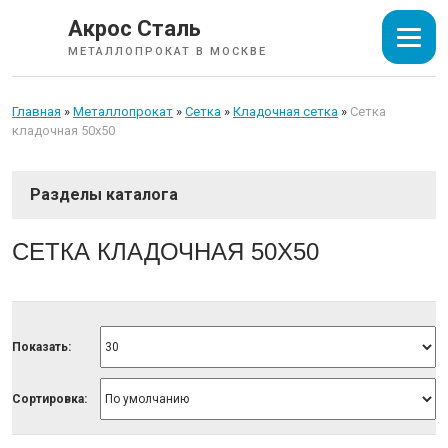
Акрос Сталь
МЕТАЛЛОПРОКАТ В МОСКВЕ
Главная
»
Металлопрокат
»
Сетка
»
Кладочная сетка
»
Сетка
кладочная 50х50
СОРТОВОЙ ПРОКАТ
СЕТКА КЛАДОЧНАЯ 50Х50
ТРУБЫ
ИЗОЛЯЦИЯ СТАЛЬНЫХ ТРУБ
Показать:
ЛИСТОВОЙ ПРОКАТ
Сортировка:
ТРУБОПРОВОДНАЯ АРМАТУРА