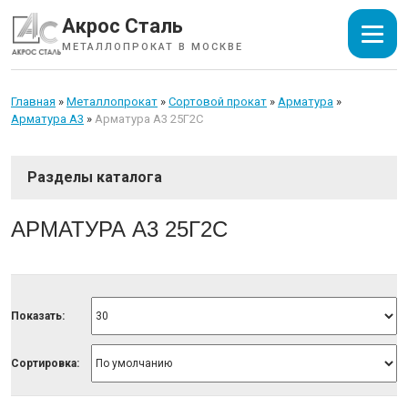
Акрос Сталь
МЕТАЛЛОПРОКАТ В МОСКВЕ
Главная
»
Металлопрокат
»
Сортовой прокат
»
Арматура
»
Арматура А3
»
Арматура А3 25Г2С
СОРТОВОЙ ПРОКАТ
АРМАТУРА А3 25Г2С
Арматура
Катанка
Балка
Показать:
Швеллер
Уголок
Сортировка:
Квадрат