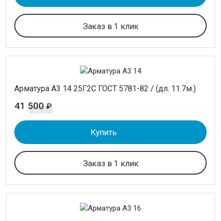
ИНСТРУМЕНТАЛЬНАЯ СТАЛЬ
Заказ в 1 клик
ПРОВОЛОКА
ЛЕНТА
АКЦИИ
Арматура А3 14 25Г2С ГОСТ 5781-82 / (дл. 11.7м.)
41 500
₽
Фильтр товаров
Купить
Длина
11 700 мм.
Заказ в 1 клик
Применить