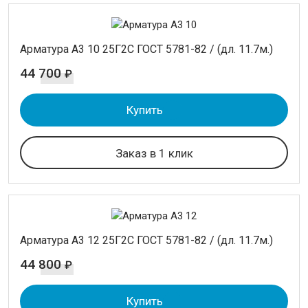
Круг
Полоса стальная
Шестигранник
Арматура А3 10 25Г2С ГОСТ 5781-82 / (дл. 11.7м.)
44 700
₽
ТРУБЫ
Купить
ИЗОЛЯЦИЯ СТАЛЬНЫХ ТРУБ
ЛИСТОВОЙ ПРОКАТ
Заказ в 1 клик
ТРУБОПРОВОДНАЯ АРМАТУРА
НЕРЖАВЕЙКА
Арматура А3 12 25Г2С ГОСТ 5781-82 / (дл. 11.7м.)
КАЛИБРОВАННАЯ СТАЛЬ
44 800
₽
СЕТКА
Купить