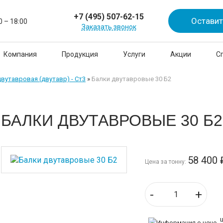
+7 (495) 507-62-15
Оставит
0 – 18:00
Заказать звонок
Компания
Продукция
Услуги
Акции
С
двутавровая (двутавр) - Ст3
»
Балки двутавровые 30 Б2
БАЛКИ ДВУТАВРОВЫЕ 30 Б2
58 400
Цена за тонну:
-
+