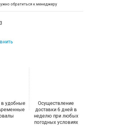
нужно обратиться к менеджеру
3
внить
 в удобные
Осуществление
 временные
доставки 6 дней в
ервалы
неделю при любых
погодных условиях