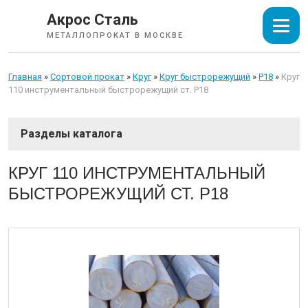
Акрос Сталь
МЕТАЛЛОПРОКАТ В МОСКВЕ
Главная
»
Сортовой прокат
»
Круг
»
Круг быстрорежущий
»
Р18
»
Круг
110 инструментальный быстрорежущий ст. Р18
СОРТОВОЙ ПРОКАТ
КРУГ 110 ИНСТРУМЕНТАЛЬНЫЙ
БЫСТРОРЕЖУЩИЙ СТ. Р18
Арматура
Катанка
Балка
Швеллер
Уголок
Квадрат