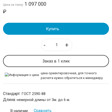
Круг
1 097 000
Цена за тонну:
Полоса стальная
₽
Шестигранник
ТРУБЫ
Купить
ИЗОЛЯЦИЯ СТАЛЬНЫХ ТРУБ
-
+
ЛИСТОВОЙ ПРОКАТ
Заказ в 1 клик
ТРУБОПРОВОДНАЯ АРМАТУРА
цена ориентировочная, для точного
расчета нужно обратиться к менеджеру
НЕРЖАВЕЙКА
КАЛИБРОВАННАЯ СТАЛЬ
Стандарт:
ГОСТ 2590-88
Длина:
немерной длины от 3м. до 6 м.
СЕТКА
Сравнить
В наличии