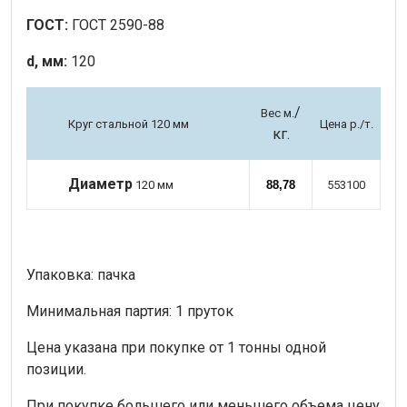
ГОСТ:
ГОСТ 2590-88
d, мм:
120
/
Вес м.
Круг стальной 120 мм
Цена р./т.
кг.
Диаметр
120 мм
88,78
553100
Упаковка: пачка
Минимальная партия: 1 пруток
Цена указана при покупке от 1 тонны одной
позиции.
При покупке большего или меньшего объема цену