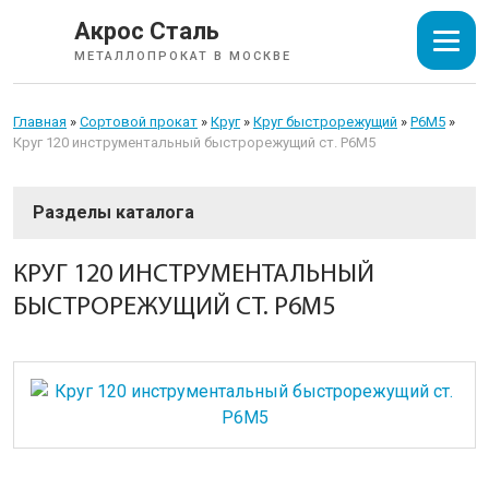
Акрос Сталь
МЕТАЛЛОПРОКАТ В МОСКВЕ
Главная
»
Сортовой прокат
»
Круг
»
Круг быстрорежущий
»
Р6М5
»
Круг 120 инструментальный быстрорежущий ст. Р6М5
СОРТОВОЙ ПРОКАТ
КРУГ 120 ИНСТРУМЕНТАЛЬНЫЙ
БЫСТРОРЕЖУЩИЙ СТ. Р6М5
Арматура
Катанка
Балка
Швеллер
Уголок
Квадрат