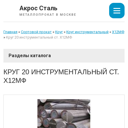
Акрос Сталь
МЕТАЛЛОПРОКАТ В МОСКВЕ
Главная
»
Сортовой прокат
»
Круг
»
Круг инструментальный
»
Х12МФ
»
Круг 20 инструментальный ст. Х12МФ
СОРТОВОЙ ПРОКАТ
КРУГ 20 ИНСТРУМЕНТАЛЬНЫЙ СТ.
Х12МФ
Арматура
Катанка
Балка
Швеллер
Уголок
Квадрат