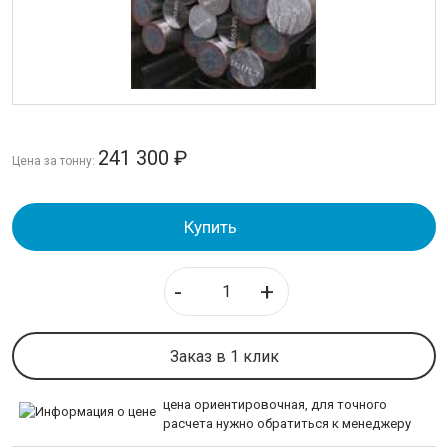
Круг
Полоса стальная
Шестигранник
ТРУБЫ
241 300
₽
Цена за тонну:
ИЗОЛЯЦИЯ СТАЛЬНЫХ ТРУБ
ЛИСТОВОЙ ПРОКАТ
Купить
ТРУБОПРОВОДНАЯ АРМАТУРА
-
+
НЕРЖАВЕЙКА
Заказ в 1 клик
КАЛИБРОВАННАЯ СТАЛЬ
цена ориентировочная, для точного
СЕТКА
расчета нужно обратиться к менеджеру