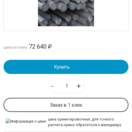
Круг
Полоса стальная
Шестигранник
ТРУБЫ
72 640
₽
Цена за тонну:
ИЗОЛЯЦИЯ СТАЛЬНЫХ ТРУБ
ЛИСТОВОЙ ПРОКАТ
Купить
ТРУБОПРОВОДНАЯ АРМАТУРА
-
+
НЕРЖАВЕЙКА
Заказ в 1 клик
КАЛИБРОВАННАЯ СТАЛЬ
цена ориентировочная, для точного
СЕТКА
расчета нужно обратиться к менеджеру