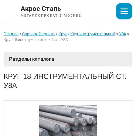
Акрос Сталь
МЕТАЛЛОПРОКАТ В МОСКВЕ
Главная
»
Сортовой прокат
»
Круг
»
Круг инструментальный
»
У8А
»
Круг 18 инструментальный ст. У8А
СОРТОВОЙ ПРОКАТ
КРУГ 18 ИНСТРУМЕНТАЛЬНЫЙ СТ.
У8А
Арматура
Катанка
Балка
Швеллер
Уголок
Квадрат