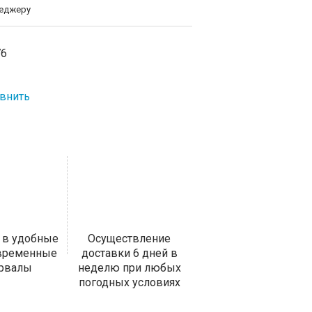
неджеру
76
внить
 в удобные
Осуществление
 временные
доставки 6 дней в
ервалы
неделю при любых
погодных условиях