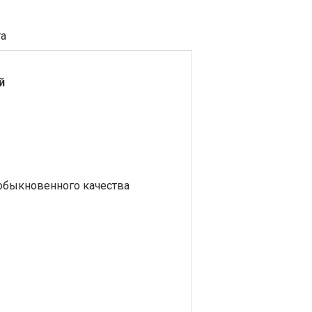
та
й
обыкновенного качества