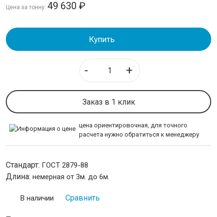
49 630
₽
Цена за тонну:
Круг
Полоса стальная
Купить
Шестигранник
ТРУБЫ
-
+
ИЗОЛЯЦИЯ СТАЛЬНЫХ ТРУБ
Заказ в 1 клик
ЛИСТОВОЙ ПРОКАТ
цена ориентировочная, для точного
расчета нужно обратиться к менеджеру
ТРУБОПРОВОДНАЯ АРМАТУРА
НЕРЖАВЕЙКА
Стандарт:
ГОСТ 2879-88
Длина:
немерная от 3м. до 6м.
КАЛИБРОВАННАЯ СТАЛЬ
Сравнить
В наличии
СЕТКА