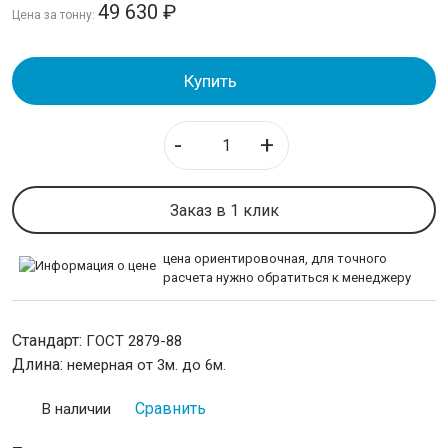
49 630
₽
Цена за тонну:
Круг
Полоса стальная
Купить
Шестигранник
ТРУБЫ
-
+
ИЗОЛЯЦИЯ СТАЛЬНЫХ ТРУБ
Заказ в 1 клик
ЛИСТОВОЙ ПРОКАТ
цена ориентировочная, для точного
расчета нужно обратиться к менеджеру
ТРУБОПРОВОДНАЯ АРМАТУРА
НЕРЖАВЕЙКА
Стандарт:
ГОСТ 2879-88
Длина:
немерная от 3м. до 6м.
КАЛИБРОВАННАЯ СТАЛЬ
Сравнить
В наличии
СЕТКА