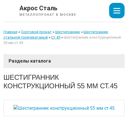
Акрос Сталь
МЕТАЛЛОПРОКАТ В МОСКВЕ
Главная
»
Сортовой прокат
»
Шестигранник
»
Шестигранник
стальной горячекатаный
»
Ст.45
»
Шестигранник конструкционный
55 мм ст.45
СОРТОВОЙ ПРОКАТ
ШЕСТИГРАННИК
КОНСТРУКЦИОННЫЙ 55 ММ СТ.45
Арматура
Катанка
Балка
Швеллер
Уголок
Квадрат