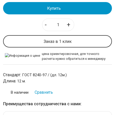
Круг
Купить
Полоса стальная
Шестигранник
-
+
ТРУБЫ
Заказ в 1 клик
ИЗОЛЯЦИЯ СТАЛЬНЫХ ТРУБ
цена ориентировочная, для точного
ЛИСТОВОЙ ПРОКАТ
расчета нужно обратиться к менеджеру
ТРУБОПРОВОДНАЯ АРМАТУРА
Стандарт:
ГОСТ 8240-97 / (дл. 12м.)
Длина:
12 м.
НЕРЖАВЕЙКА
Сравнить
В наличии
КАЛИБРОВАННАЯ СТАЛЬ
Преимущества сотрудничества с нами:
СЕТКА