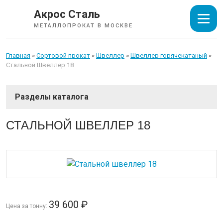
Акрос Сталь
МЕТАЛЛОПРОКАТ В МОСКВЕ
Главная
»
Сортовой прокат
»
Швеллер
»
Швеллер горячекатаный
»
Стальной Швеллер 18
СОРТОВОЙ ПРОКАТ
СТАЛЬНОЙ ШВЕЛЛЕР 18
Арматура
Катанка
Балка
Швеллер
Уголок
39 600
₽
Цена за тонну:
Квадрат