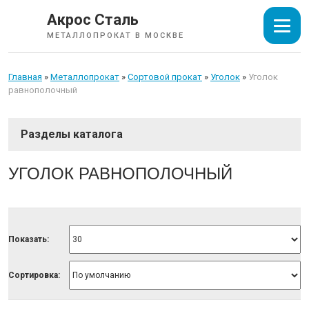
Акрос Сталь
МЕТАЛЛОПРОКАТ В МОСКВЕ
Главная
»
Металлопрокат
»
Сортовой прокат
»
Уголок
»
Уголок
равнополочный
СОРТОВОЙ ПРОКАТ
УГОЛОК РАВНОПОЛОЧНЫЙ
Арматура
Катанка
Балка
Показать:
Швеллер
Уголок
Сортировка:
Квадрат