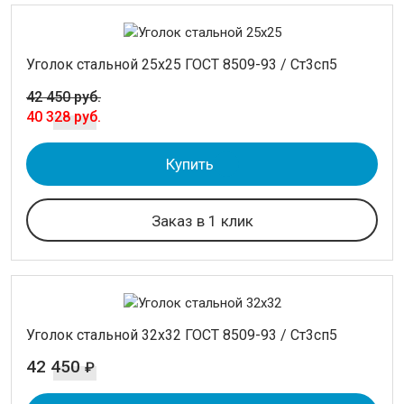
Круг
Полоса стальная
Шестигранник
Уголок стальной 25х25 ГОСТ 8509-93 / Ст3сп5
42 450 руб.
ТРУБЫ
40 328 руб.
ИЗОЛЯЦИЯ СТАЛЬНЫХ ТРУБ
Купить
ЛИСТОВОЙ ПРОКАТ
Заказ в 1 клик
ТРУБОПРОВОДНАЯ АРМАТУРА
НЕРЖАВЕЙКА
КАЛИБРОВАННАЯ СТАЛЬ
Уголок стальной 32х32 ГОСТ 8509-93 / Ст3сп5
42 450
₽
СЕТКА