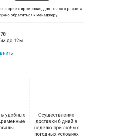
цена ориентировочная, для точного расчета
нужно обратиться к менеджеру
-78
6м до 12м.
внить
 в удобные
Осуществление
 временные
доставки 6 дней в
ервалы
неделю при любых
погодных условиях