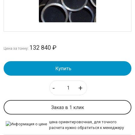
Трубы горячедеформированные
Трубы холоднодеформированные
Труба оцинкованная
Труба бесшовная
ИЗОЛЯЦИЯ СТАЛЬНЫХ ТРУБ
132 840
₽
Цена за тонну:
ЛИСТОВОЙ ПРОКАТ
Купить
ТРУБОПРОВОДНАЯ АРМАТУРА
-
+
НЕРЖАВЕЙКА
КАЛИБРОВАННАЯ СТАЛЬ
Заказ в 1 клик
СЕТКА
цена ориентировочная, для точного
расчета нужно обратиться к менеджеру
ИНСТРУМЕНТАЛЬНАЯ СТАЛЬ