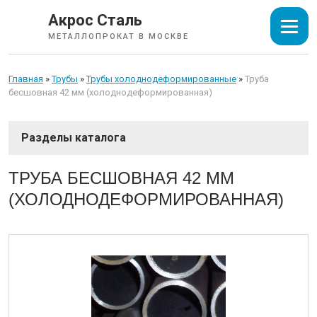
Акрос Сталь
МЕТАЛЛОПРОКАТ В МОСКВЕ
Главная
»
Трубы
»
Трубы холоднодеформированные
»
Труба
бесшовная 42 мм (холоднодеформированная)
СОРТОВОЙ ПРОКАТ
ТРУБА БЕСШОВНАЯ 42 ММ
(ХОЛОДНОДЕФОРМИРОВАННАЯ)
ТРУБЫ
Трубы электросварные круглые
Трубы электросварные квадратные
Трубы электросварные прямоугольные
Трубы стальные водогазопроводные