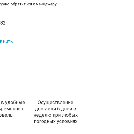
нужно обратиться к менеджеру
-82
внить
 в удобные
Осуществление
 временные
доставки 6 дней в
ервалы
неделю при любых
погодных условиях