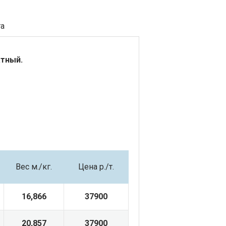
та
атный.
Вес м.
/кг.
Цена р./т.
16,866
37900
20,857
37900