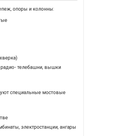
пеж, опоры и колонны:
тые
хверка)
 радио- телебашни, вышки
ьзуют специальные мостовые
тве
бинаты, электростанции, ангары