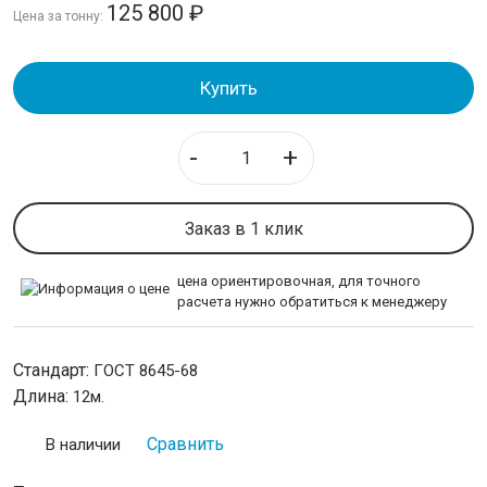
125 800
₽
Цена за тонну:
Трубы горячедеформированные
Трубы холоднодеформированные
Труба оцинкованная
Купить
Труба бесшовная
-
+
ИЗОЛЯЦИЯ СТАЛЬНЫХ ТРУБ
ЛИСТОВОЙ ПРОКАТ
Заказ в 1 клик
ТРУБОПРОВОДНАЯ АРМАТУРА
цена ориентировочная, для точного
расчета нужно обратиться к менеджеру
НЕРЖАВЕЙКА
Стандарт:
ГОСТ 8645-68
КАЛИБРОВАННАЯ СТАЛЬ
Длина:
12м.
Сравнить
В наличии
СЕТКА