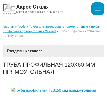
Акрос Сталь
МЕТАЛЛОПРОКАТ В МОСКВЕ
Главная
»
Трубы
»
Трубы электросварные прямоугольные
»
Труба
профильная прямоугольная Сталь 3
»
Труба профильная 120х60 мм
прямоугольная
СОРТОВОЙ ПРОКАТ
ТРУБА ПРОФИЛЬНАЯ 120Х60 ММ
ПРЯМОУГОЛЬНАЯ
ТРУБЫ
Трубы электросварные круглые
Трубы электросварные квадратные
Трубы электросварные прямоугольные
Трубы стальные водогазопроводные