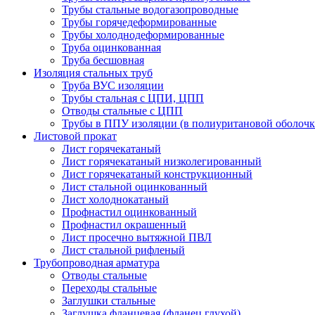
Трубы стальные водогазопроводные
Трубы горячедеформированные
Трубы холоднодеформированные
Труба оцинкованная
Труба бесшовная
Изоляция стальных труб
Труба ВУС изоляции
Трубы стальная с ЦПИ, ЦПП
Отводы стальные с ЦПП
Трубы в ППУ изоляции (в полиуритановой оболочк
Листовой прокат
Лист горячекатаный
Лист горячекатаный низколегированный
Лист горячекатаный конструкционный
Лист стальной оцинкованный
Лист холоднокатаный
Профнастил оцинкованный
Профнастил окрашенный
Лист просечно вытяжной ПВЛ
Лист стальной рифленый
Трубопроводная арматура
Отводы стальные
Переходы стальные
Заглушки стальные
Заглушка фланцевая (фланец глухой)