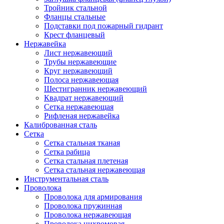
Тройник стальной
Фланцы стальные
Подставки под пожарный гидрант
Крест фланцевый
Нержавейка
Лист нержавеющий
Трубы нержавеющие
Круг нержавеющий
Полоса нержавеющая
Шестигранник нержавеющий
Квадрат нержавеющий
Сетка нержавеющая
Рифленая нержавейка
Калиброванная сталь
Сетка
Cетка стальная тканая
Сетка рабица
Сетка стальная плетеная
Сетка стальная нержавеющая
Инструментальная сталь
Проволока
Проволока для армирования
Проволока пружинная
Проволока нержавеющая
Проволока нихромовая