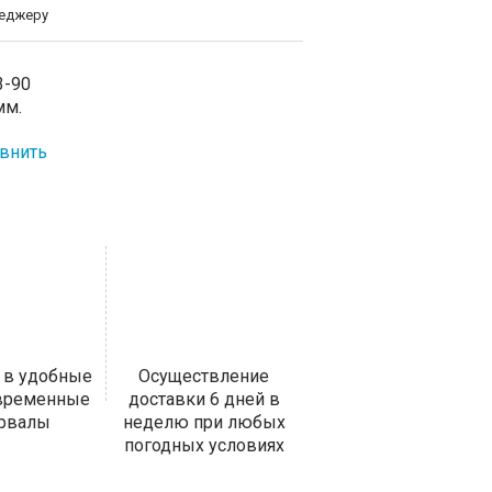
неджеру
3-90
мм.
внить
 в удобные
Осуществление
 временные
доставки 6 дней в
ервалы
неделю при любых
погодных условиях