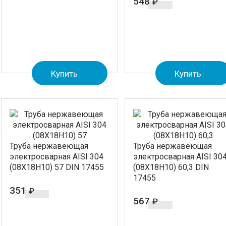
548
₽
Купить
Купить
Труба нержавеющая
Труба нержавеющая
электросварная AISI 304
электросварная AISI 30
(08Х18Н10) 57 DIN 17455
(08Х18Н10) 60,3 DIN
17455
351
₽
567
₽