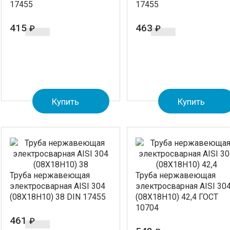
17455
17455
415
463
₽
₽
Купить
Купить
Труба нержавеющая
Труба нержавеющая
электросварная AISI 304
электросварная AISI 30
(08Х18Н10) 38 DIN 17455
(08Х18Н10) 42,4 ГОСТ
10704
461
₽