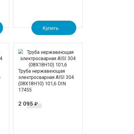
Купить
Труба нержавеющая
4
электросварная AISI 304
(08Х18Н10) 101,6 DIN
17455
2 095
₽