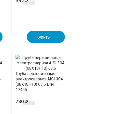
352
₽
Купить
Труба нержавеющая
4
электросварная AISI 304
(08Х18Н10) 63,5 DIN
17455
780
₽