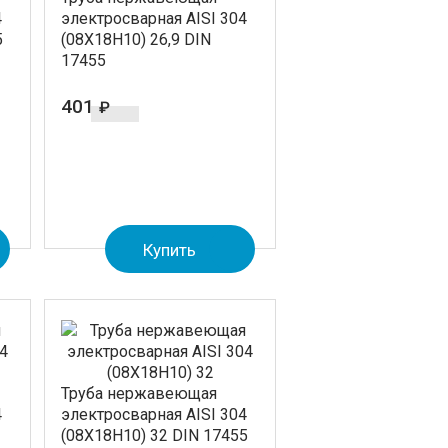
4
электросварная AISI 304
5
(08Х18Н10) 26,9 DIN
17455
401
₽
Купить
Труба нержавеющая
4
электросварная AISI 304
(08Х18Н10) 32 DIN 17455